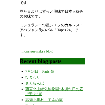
です。
見た目よりはずっと薄味で日本人好み
のお味です。
ミシュラン一つ星シエフのカルレス・
アべジャン氏のバル
「Tapas 24」
で
す。
monsieur-miki's blog
Recent blog posts
7月14日 Paris 祭
ひまわり
さくらんぼ
西宮北山緑化植物園”木漏れ日の庭
で遊ぶ”展
高知北川村 モネの庭