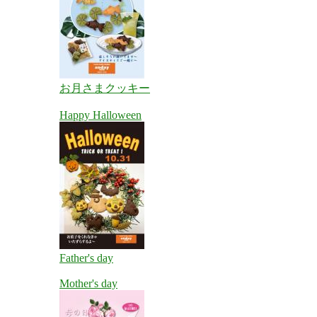
お月さまクッキー
Happy Halloween
Father's day
Mother's day