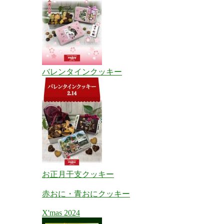
バレンタインクッキー
お正月干支クッキー
赤おに・青おにクッキー
X'mas 2024