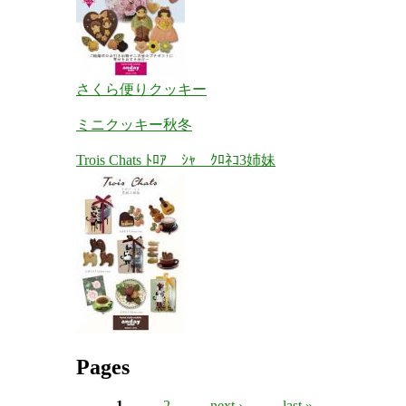
さくら便りクッキー
ミニクッキー秋冬
Trois Chats ﾄﾛｱ ｼｬ ｸﾛﾈｺ3姉妹
Pages
1
2
next ›
last »