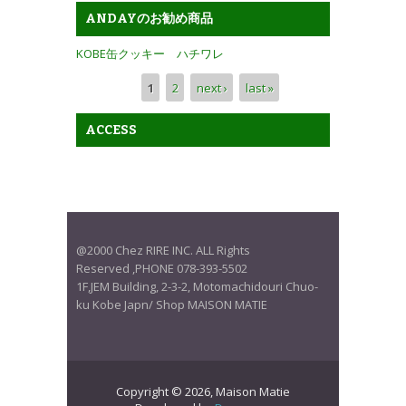
ANDAYのお勧め商品
KOBE缶クッキー ハチワレ
Pages
1
2
next ›
last »
ACCESS
@2000 Chez RIRE INC. ALL Rights
Reserved ,PHONE 078-393-5502
1F,JEM Building, 2-3-2, Motomachidouri Chuo-
ku Kobe Japn/ Shop MAISON MATIE
Copyright © 2026, Maison Matie