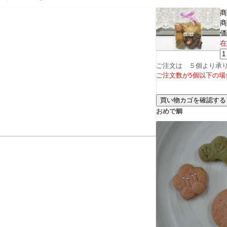
商
商
価
在
ご注文は
５個より承
ご注文数が5個以下の
おめで鯛