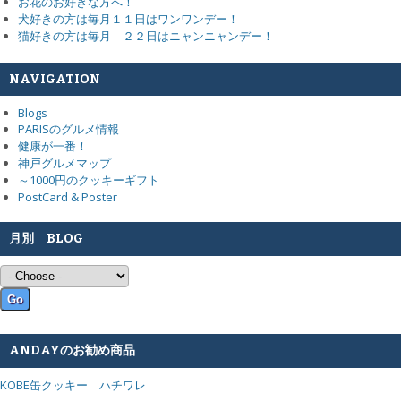
お花のお好きな方へ！
犬好きの方は毎月１１日はワンワンデー！
猫好きの方は毎月 ２２日はニャンニャンデー！
NAVIGATION
Blogs
PARISのグルメ情報
健康が一番！
神戸グルメマップ
～1000円のクッキーギフト
PostCard & Poster
月別 BLOG
ANDAYのお勧め商品
KOBE缶クッキー ハチワレ