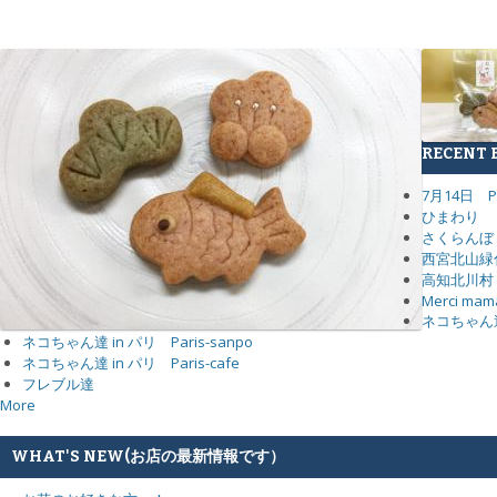
RECENT 
7月14日 Pa
ひまわり
さくらんぼ
西宮北山緑
高知北川村
Merci mam
ネコちゃん達 i
ネコちゃん達 in パリ Paris-sanpo
ネコちゃん達 in パリ Paris-cafe
フレブル達
More
WHAT'S NEW(お店の最新情報です）