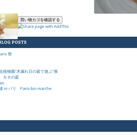
BLOG POSTS
ris 祭
化植物園”木漏れ日の庭で遊ぶ”展
 モネの庭
an
n パリ Paris-bio marche