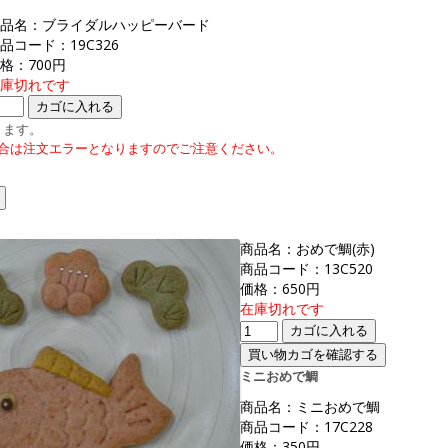
品名：ブライダルハッピーバード
品コード：19C326
格：700円
庫切れです
ります。
場合は注文エラーとなりますのでご注意ください。
商品名：おめで鯛(赤)
商品コード：13C520
価格：650円
在庫切れです
ミニおめで鯛
商品名：ミニおめで鯛
商品コード：17C228
価格：350円