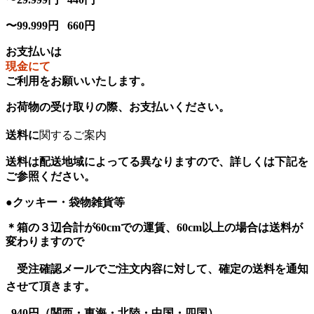
〜99.999円
660円
お支払いは
現金にて
ご利用をお願いいたします。
お荷物の受け取りの際
、お支払いください
。
送料に
関するご案内
送料は配送地域によってる異なります
ので、詳しくは下記を
ご参照
ください
。
●クッキー・
袋物雑貨等
＊箱の３辺合計が60cmでの運賃、60cm以上の場合は送料が
変わりますので
受注確認メールでご注文内容
に対して、確定の送料を通知
させて頂きます
。
940円（関西
・東海・北陸・
中国・四国
）