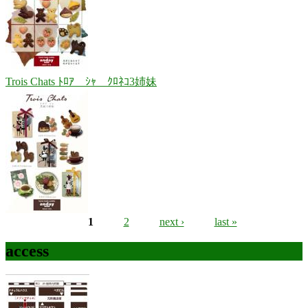
Trois Chats ﾄﾛｱ ｼｬ ｸﾛﾈｺ3姉妹
1
2
next ›
last »
Pages
access