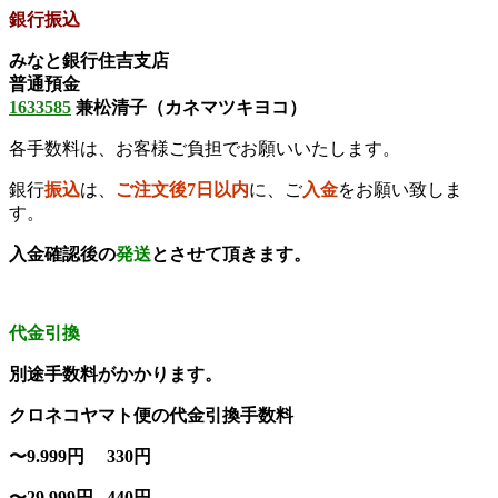
銀行振込
みなと銀行住吉支店
普通預金
1633585
兼松
清子（
カネマツ
キヨコ）
各手数料は、お客様ご負担でお願いいたします
。
銀行
振込
は、
ご注文後7日以内
に、ご
入金
をお願い致しま
す。
入金確認後の
発送
とさせて頂きます
。
代金引換
別途手数料がかかります。
クロネコヤマト便の代金引換手数料
〜9.999円 330円
〜29.999円 440円