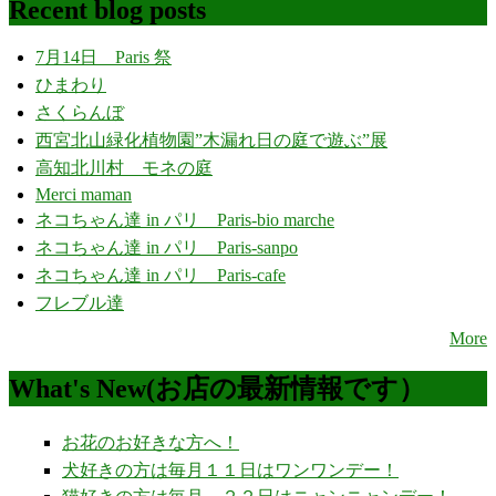
Recent blog posts
7月14日 Paris 祭
ひまわり
さくらんぼ
西宮北山緑化植物園”木漏れ日の庭で遊ぶ”展
高知北川村 モネの庭
Merci maman
ネコちゃん達 in パリ Paris-bio marche
ネコちゃん達 in パリ Paris-sanpo
ネコちゃん達 in パリ Paris-cafe
フレブル達
More
What's New(お店の最新情報です）
お花のお好きな方へ！
犬好きの方は毎月１１日はワンワンデー！