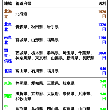
地域
都道府県
送料
北海
1920
北海道
円
道
北東
1320
青森県、秋田県、岩手県
円
北
南東
1190
宮城県、山形県、福島県
円
北
関
茨城県、栃木県、群馬県、埼玉県、千葉県、
1060
東・
円
神奈川県、東京都、山梨県、新潟県、長野県
信越
940
北陸
富山県、石川県、福井県
円
940
東海
静岡県、愛知県、三重県、岐阜県
円
滋賀県、京都府、大阪府、奈良県、兵庫県、
940
関西
円
和歌山県
中
鳥取県、島根県、岡山県、広島県、山口県、
940