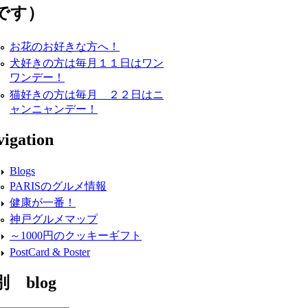
です）
お花のお好きな方へ！
犬好きの方は毎月１１日はワン
ワンデー！
猫好きの方は毎月 ２２日はニ
ャンニャンデー！
igation
Blogs
PARISのグルメ情報
健康が一番！
神戸グルメマップ
～1000円のクッキーギフト
PostCard & Poster
 blog