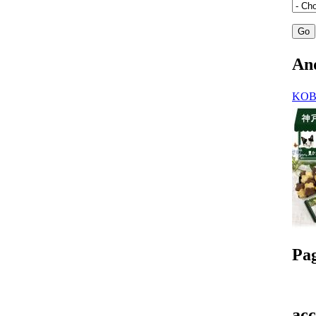
A
KO
Pa
acc