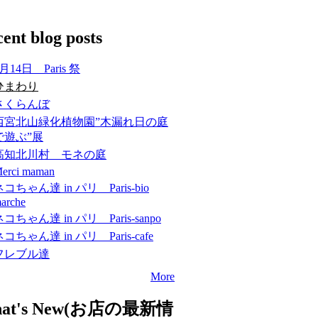
ent blog posts
月14日 Paris 祭
ひまわり
さくらんぼ
西宮北山緑化植物園”木漏れ日の庭
で遊ぶ”展
高知北川村 モネの庭
erci maman
コちゃん達 in パリ Paris-bio
arche
コちゃん達 in パリ Paris-sanpo
コちゃん達 in パリ Paris-cafe
フレブル達
More
at's New(お店の最新情