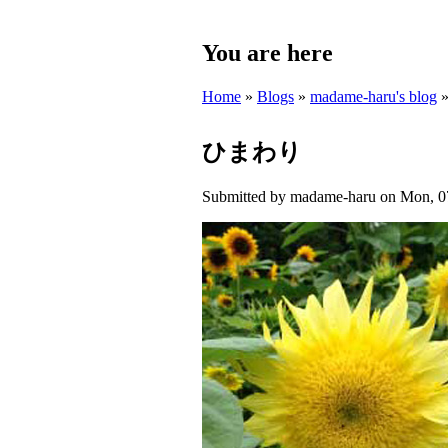
You are here
Home
»
Blogs
»
madame-haru's blog
ひまわり
Submitted by
madame-haru
on Mon, 07