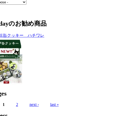
ndayのお勧め商品
BE缶クッキー ハチワレ
ges
1
2
next ›
last »
ess