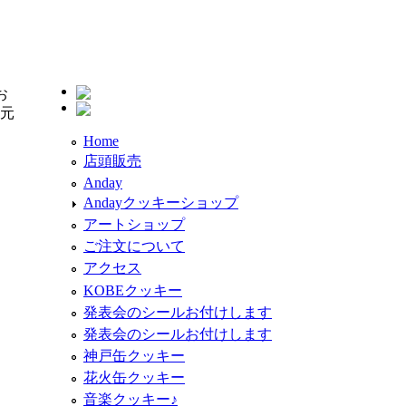
お
元
Home
店頭販売
Anday
Andayクッキーショップ
アートショップ
ご注文について
アクセス
KOBEクッキー
発表会のシールお付けします
発表会のシールお付けします
神戸缶クッキー
花火缶クッキー
音楽クッキー♪