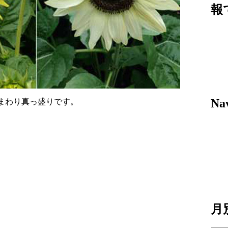
報
Nav
まわり真っ盛りです。
月別