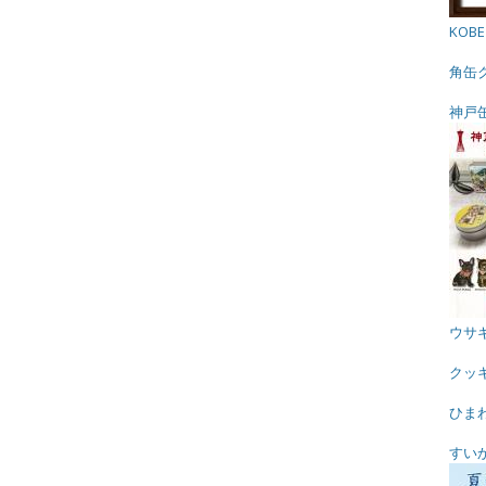
KOB
角缶
神戸
ウサ
クッ
ひま
すい