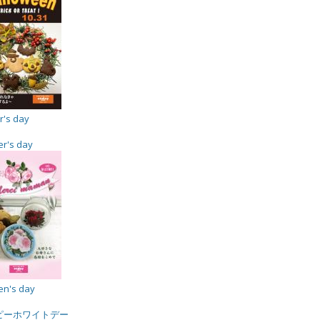
r's day
r's day
len's day
ピーホワイトデー