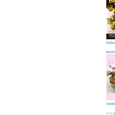
Fathe
Mothe
child
ハッ