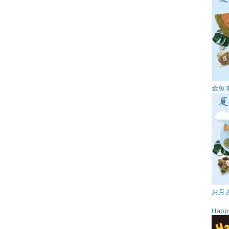
金魚
お月
Happ