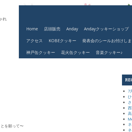
ゃれ
Home
店頭販売
Anday
Andayクッキーショップ
アクセス
KOBEクッキー
発表会のシールお付けしま
神戸缶クッキー
花火缶クッキー
音楽クッキー♪
RE
7
ひ
さ
西
高
M
ネ
ことを願って〜
ネ