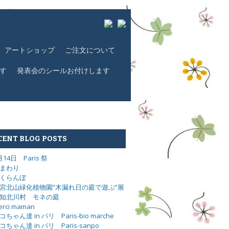
アートショップ
ご注文について
す
発表会のシールお付けします
CENT BLOG POSTS
月14日 Paris 祭
まわり
くらんぼ
宮北山緑化植物園”木漏れ日の庭で遊ぶ”展
知北川村 モネの庭
erci maman
コちゃん達 in パリ Paris-bio marche
コちゃん達 in パリ Paris-sanpo