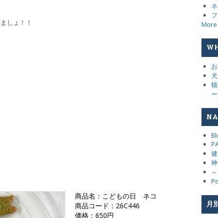
ネ
！
フ
しましょ！！
More
WH
お
犬
猫
ー
NA
Bl
P
健
神
～
Po
商品名：こどもの日 ネコ
月別
商品コード：26C446
価格：650円