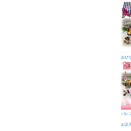
おひ
バレ
お正