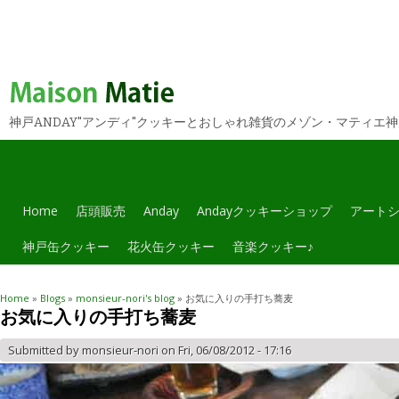
You are here
神戸ANDAY"アンディ"クッキーとおしゃれ雑貨のメゾン・マティエ
Home
店頭販売
Anday
Andayクッキーショップ
アート
神戸缶クッキー
花火缶クッキー
音楽クッキー♪
Home
»
Blogs
»
monsieur-nori's blog
» お気に入りの手打ち蕎麦
お気に入りの手打ち蕎麦
Submitted by
monsieur-nori
on Fri, 06/08/2012 - 17:16