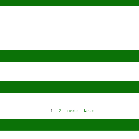
1
2
next ›
last »