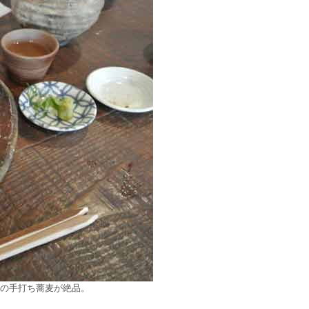
人の手打ち蕎麦が絶品。