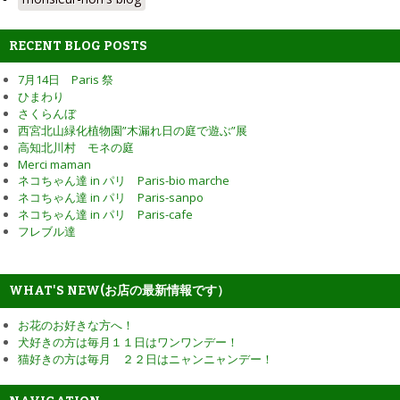
RECENT BLOG POSTS
7月14日 Paris 祭
ひまわり
さくらんぼ
西宮北山緑化植物園”木漏れ日の庭で遊ぶ”展
高知北川村 モネの庭
Merci maman
ネコちゃん達 in パリ Paris-bio marche
ネコちゃん達 in パリ Paris-sanpo
ネコちゃん達 in パリ Paris-cafe
フレブル達
WHAT'S NEW(お店の最新情報です）
お花のお好きな方へ！
犬好きの方は毎月１１日はワンワンデー！
猫好きの方は毎月 ２２日はニャンニャンデー！