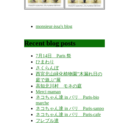
monsieur-issa's blog
Recent blog posts
7月14日 Paris 祭
ひまわり
さくらんぼ
西宮北山緑化植物園”木漏れ日の
庭で遊ぶ”展
高知北川村 モネの庭
Merci maman
ネコちゃん達 in パリ Paris-bio
marche
ネコちゃん達 in パリ Paris-sanpo
ネコちゃん達 in パリ Paris-cafe
フレブル達