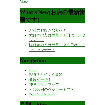
More
What's New(お店の最新情
報です）
お花のお好きな方へ！
犬好きの方は毎月１１日はワンワ
ンデー！
猫好きの方は毎月 ２２日はニャ
ンニャンデー！
Navigation
Blogs
PARISのグルメ情報
健康が一番！
神戸グルメマップ
～1000円のクッキーギフト
PostCard & Poster
月別 blog