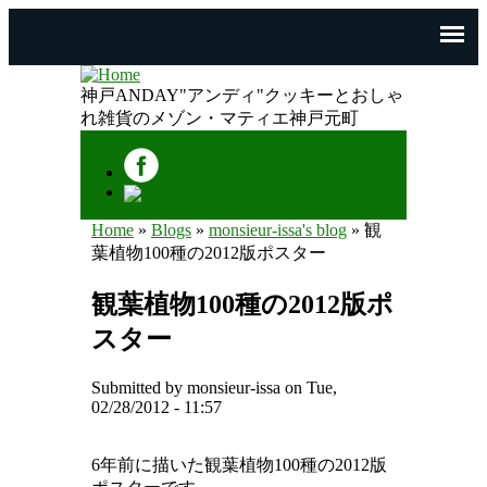
神戸ANDAY"アンディ"クッキーとおしゃ
れ雑貨のメゾン・マティエ神戸元町
Home
»
Blogs
»
monsieur-issa's blog
» 観
You are here
葉植物100種の2012版ポスター
観葉植物100種の2012版ポ
スター
Submitted by
monsieur-issa
on Tue,
02/28/2012 - 11:57
6年前に描いた観葉植物100種の2012版