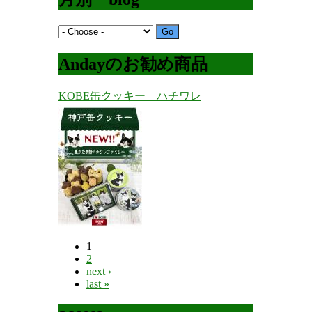
Andayのお勧め商品
KOBE缶クッキー ハチワレ
1
Pages
2
next ›
last »