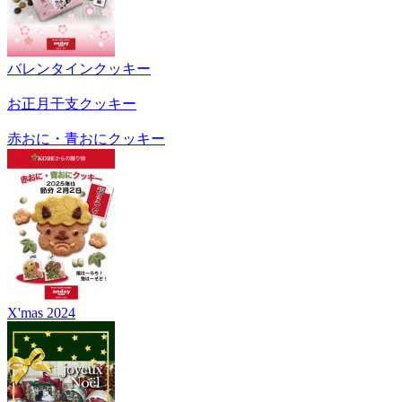
バレンタインクッキー
お正月干支クッキー
赤おに・青おにクッキー
X'mas 2024