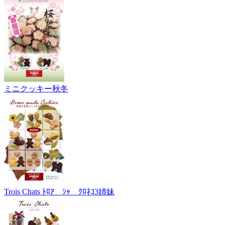
ミニクッキー秋冬
Trois Chats ﾄﾛｱ ｼｬ ｸﾛﾈｺ3姉妹