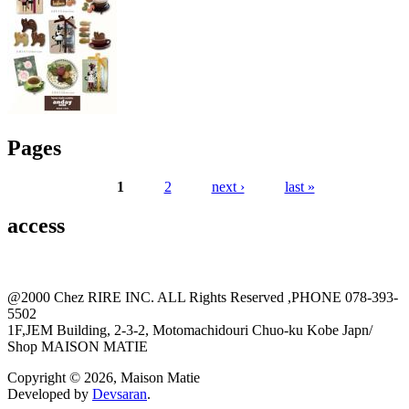
Pages
1
2
next ›
last »
access
@2000 Chez RIRE INC. ALL Rights Reserved ,PHONE 078-393-
5502
1F,JEM Building, 2-3-2, Motomachidouri Chuo-ku Kobe Japn/
Shop MAISON MATIE
Copyright © 2026, Maison Matie
Developed by
Devsaran
.