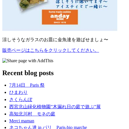
涼しそうなガラスのお皿に金魚達を遊ばせましょ〜
販売ページはこちらをクリックしてください。
Recent blog posts
7月14日 Paris 祭
ひまわり
さくらんぼ
西宮北山緑化植物園”木漏れ日の庭で遊ぶ”展
高知北川村 モネの庭
Merci maman
ネコちゃん達 in パリ Paris-bio marche