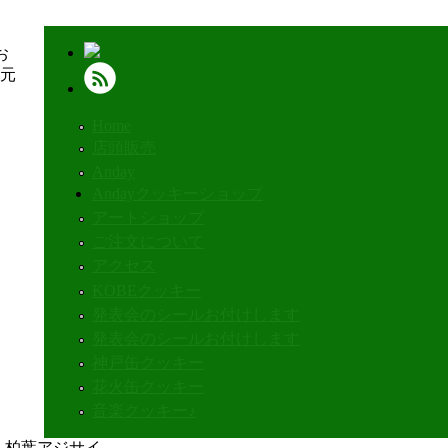
お
元
Home
店頭販売
Anday
Andayクッキーショップ
アートショップ
ご注文について
アクセス
KOBEクッキー
発表会のシールお付けします
発表会のシールお付けします
神戸缶クッキー
花火缶クッキー
音楽クッキー♪
» 柏葉アジサイ