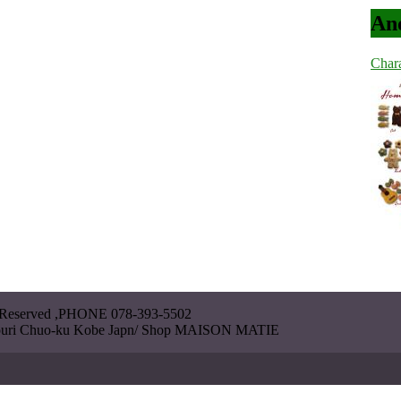
A
Char
Pa
Reserved ,PHONE 078-393-5502
douri Chuo-ku Kobe Japn/ Shop MAISON MATIE