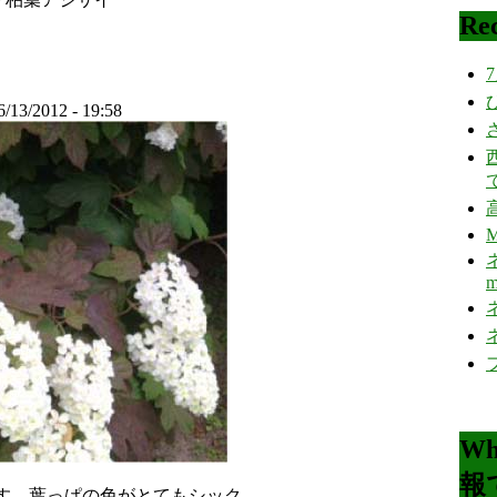
Rec
7
/13/2012 - 19:58
M
ネ
m
ネ
ネ
Wh
報
す。葉っぱの色がとてもシック