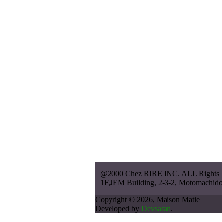
@2000 Chez RIRE INC. ALL Rights 
1F,JEM Building, 2-3-2, Motomachi
Copyright © 2026, Maison Matie
Developed by
Devsaran
.