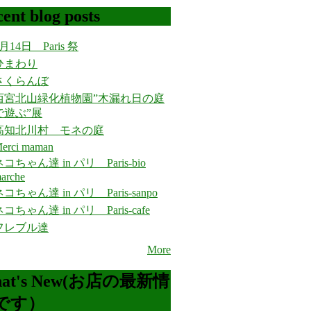
ent blog posts
月14日 Paris 祭
ひまわり
さくらんぼ
西宮北山緑化植物園”木漏れ日の庭
で遊ぶ”展
高知北川村 モネの庭
erci maman
コちゃん達 in パリ Paris-bio
arche
コちゃん達 in パリ Paris-sanpo
コちゃん達 in パリ Paris-cafe
フレブル達
More
at's New(お店の最新情
です）