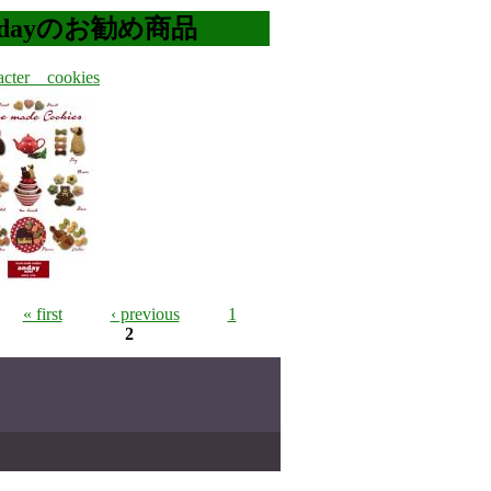
ndayのお勧め商品
acter cookies
« first
‹ previous
1
2
ges