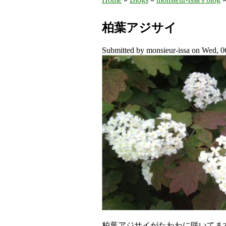
You are here
柏葉アジサイ
Submitted by
monsieur-issa
on Wed, 06
柏葉アジサイがたわわに咲いてま